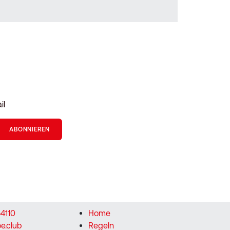
il
ABONNIEREN
4110
Home
e.club
Regeln