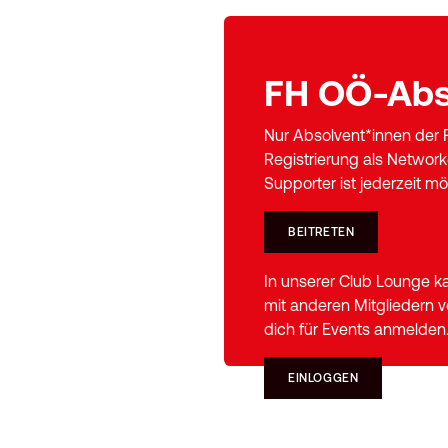
FH OÖ-Abs
Nur Absolvent*innen der 
Registrierung als Network
Supporter ist jederzeit mö
BEITRETEN
In unserer Club Lounge ka
mit anderen Mitgliedern 
dich für Events anmelden
EINLOGGEN