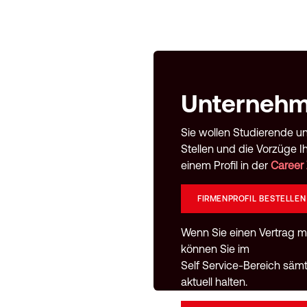
Unternehm
Sie wollen Studierende u
Stellen und die Vorzüge I
einem Profil in der
Career
FIRMENPROFIL BESTELLEN
Wenn Sie einen Vertrag 
können Sie im
Self Service-Bereich sä
aktuell halten.