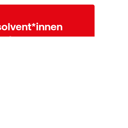
olvent*innen
FH OÖ dürfen dem Verein beitreten: Die
er ist kostenlos. Ein Upgrade auf
glich.
nnst du deine Daten aktuell halten, dich
vernetzen, Angebote durchstöbern und
.