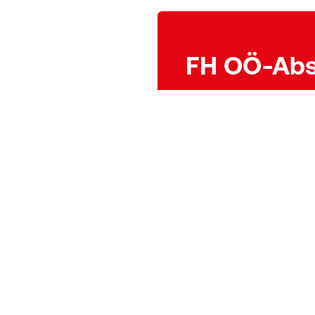
FH OÖ-Abs
Nur Absolvent*innen der 
Registrierung als Network
Supporter ist jederzeit mö
BEITRETEN
In unserer Club Lounge ka
mit anderen Mitgliedern 
dich für Events anmelden
EINLOGGEN